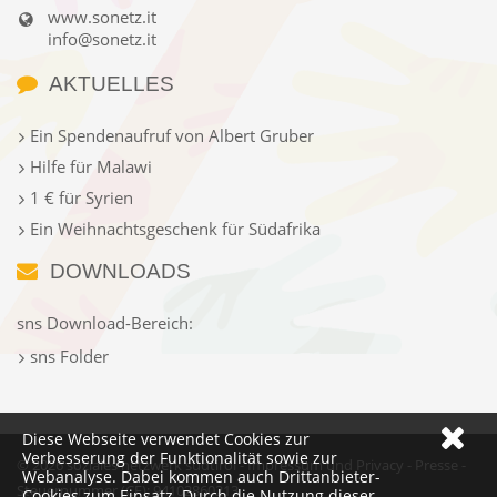
www.sonetz.it
info@sonetz.it
AKTUELLES
Ein Spendenaufruf von Albert Gruber
Hilfe für Malawi
1 € für Syrien
Ein Weihnachtsgeschenk für Südafrika
DOWNLOADS
sns Download-Bereich:
sns Folder
Diese Webseite verwendet Cookies zur
Verbesserung der Funktionalität sowie zur
© 2026 soziales netzwerk südtirol -
Impressum und Privacy
-
Presse
-
Webanalyse. Dabei kommen auch Drittanbieter-
Steuernummer (CF): 94102860213
Cookies zum Einsatz. Durch die Nutzung dieser